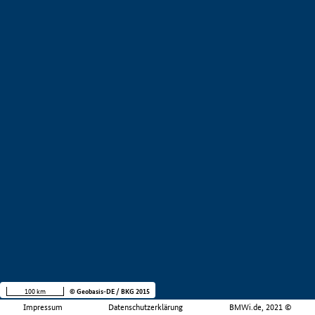
100 km
© Geobasis-DE / BKG 2015
Impressum
Datenschutzerklärung
BMWi.de, 2021 ©