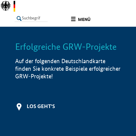
undefined
MENÜ
Erfolgreiche GRW-Projekte
LISTE
Filter
Info
Auf der folgenden Deutschlandkarte
finden Sie konkrete Beispiele erfolgreicher
GRW-Projekte!
LOS GEHT'S