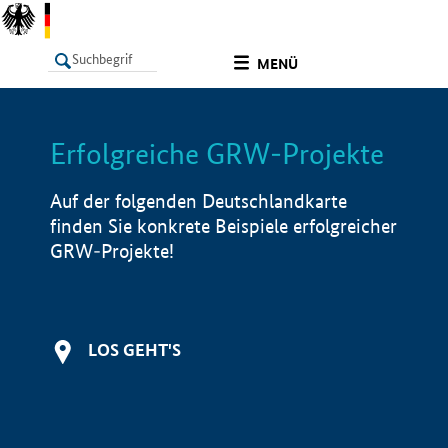
undefined
MENÜ
Erfolgreiche GRW-Projekte
LISTE
Filter
Info
Auf der folgenden Deutschlandkarte
finden Sie konkrete Beispiele erfolgreicher
GRW-Projekte!
LOS GEHT'S