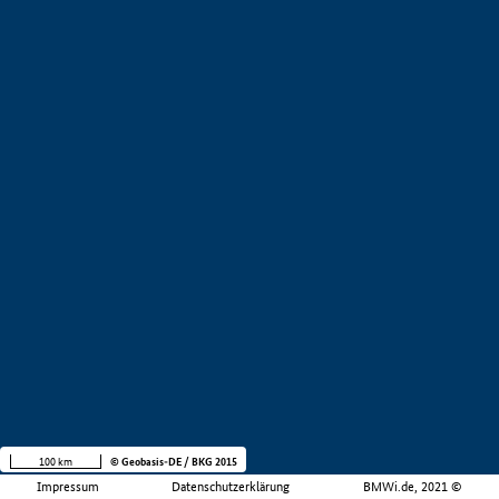
100 km
© Geobasis-DE / BKG 2015
Impressum
Datenschutzerklärung
BMWi.de, 2021 ©