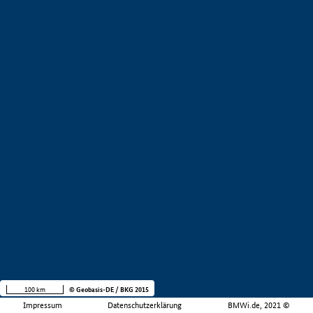
100 km
© Geobasis-DE / BKG 2015
Impressum
Datenschutzerklärung
BMWi.de, 2021 ©