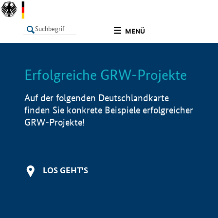
undefined
MENÜ
Erfolgreiche GRW-Projekte
LISTE
Filter
Info
Auf der folgenden Deutschlandkarte
finden Sie konkrete Beispiele erfolgreicher
GRW-Projekte!
LOS GEHT'S