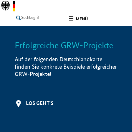
undefined
MENÜ
Erfolgreiche GRW-Projekte
LISTE
Filter
Info
Auf der folgenden Deutschlandkarte
finden Sie konkrete Beispiele erfolgreicher
GRW-Projekte!
LOS GEHT'S