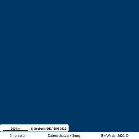
100 km
© Geobasis-DE / BKG 2015
Impressum
Datenschutzerklärung
BMWi.de, 2021 ©