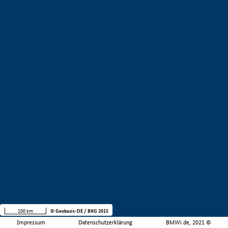
100 km
© Geobasis-DE / BKG 2015
Impressum
Datenschutzerklärung
BMWi.de, 2021 ©