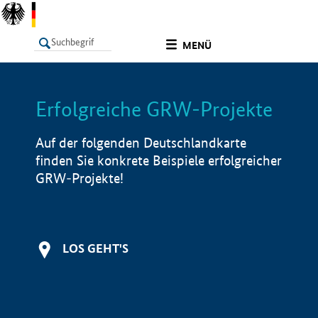
undefined
MENÜ
Erfolgreiche GRW-Projekte
LISTE
Filter
Info
Auf der folgenden Deutschlandkarte
finden Sie konkrete Beispiele erfolgreicher
GRW-Projekte!
LOS GEHT'S