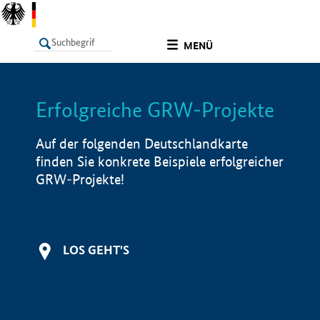
undefined
MENÜ
Erfolgreiche GRW-Projekte
LISTE
Filter
Info
Auf der folgenden Deutschlandkarte
finden Sie konkrete Beispiele erfolgreicher
GRW-Projekte!
LOS GEHT'S