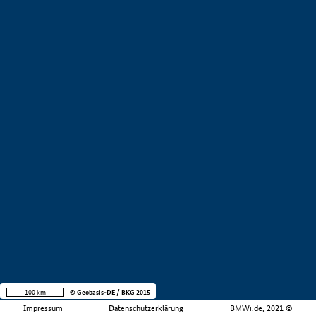
100 km
© Geobasis-DE / BKG 2015
Impressum
Datenschutzerklärung
BMWi.de, 2021 ©