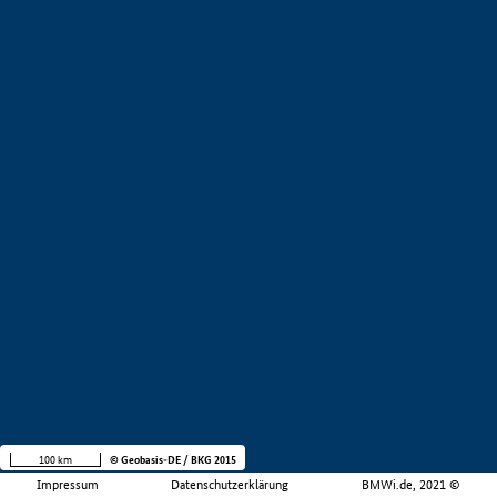
100 km
© Geobasis-DE / BKG 2015
Impressum
Datenschutzerklärung
BMWi.de, 2021 ©