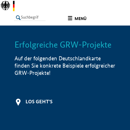
undefined
MENÜ
Erfolgreiche GRW-Projekte
LISTE
Filter
Info
Auf der folgenden Deutschlandkarte
finden Sie konkrete Beispiele erfolgreicher
GRW-Projekte!
LOS GEHT'S