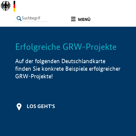
undefined
MENÜ
Erfolgreiche GRW-Projekte
LISTE
Filter
Info
Auf der folgenden Deutschlandkarte
finden Sie konkrete Beispiele erfolgreicher
GRW-Projekte!
LOS GEHT'S