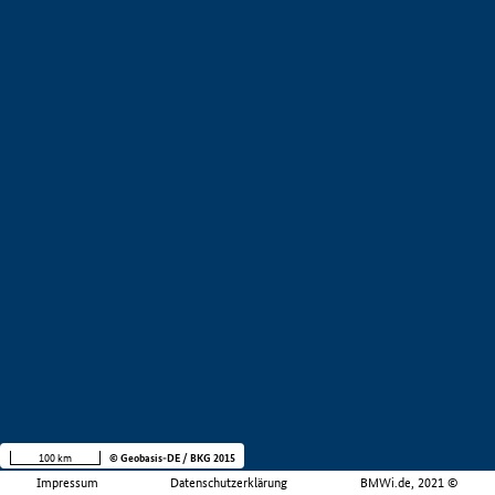
100 km
© Geobasis-DE / BKG 2015
Impressum
Datenschutzerklärung
BMWi.de, 2021 ©