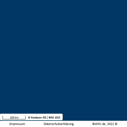
100 km
© Geobasis-DE / BKG 2015
Impressum
Datenschutzerklärung
BMWi.de, 2021 ©