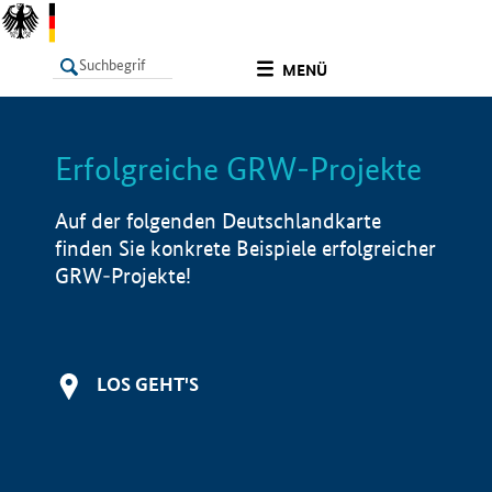
undefined
MENÜ
Erfolgreiche GRW-Projekte
LISTE
Filter
Info
Auf der folgenden Deutschlandkarte
finden Sie konkrete Beispiele erfolgreicher
GRW-Projekte!
LOS GEHT'S