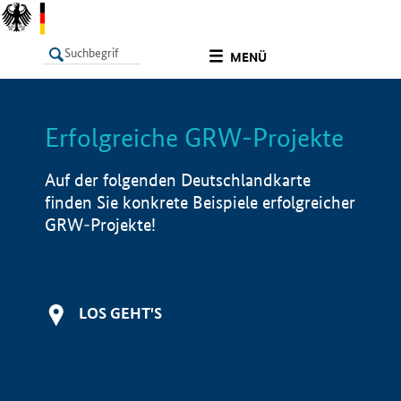
undefined
MENÜ
Erfolgreiche GRW-Projekte
LISTE
Filter
Info
Auf der folgenden Deutschlandkarte
finden Sie konkrete Beispiele erfolgreicher
GRW-Projekte!
LOS GEHT'S