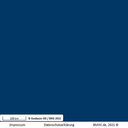
100 km
© Geobasis-DE / BKG 2015
Impressum
Datenschutzerklärung
BMWi.de, 2021 ©