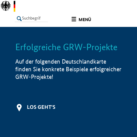
undefined
MENÜ
Erfolgreiche GRW-Projekte
LISTE
Filter
Info
Auf der folgenden Deutschlandkarte
finden Sie konkrete Beispiele erfolgreicher
GRW-Projekte!
LOS GEHT'S