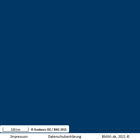
100 km
© Geobasis-DE / BKG 2015
Impressum
Datenschutzerklärung
BMWi.de, 2021 ©