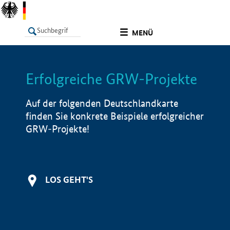
undefined
MENÜ
Erfolgreiche GRW-Projekte
LISTE
Filter
Info
Auf der folgenden Deutschlandkarte
finden Sie konkrete Beispiele erfolgreicher
GRW-Projekte!
LOS GEHT'S