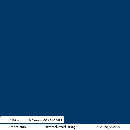
100 km
© Geobasis-DE / BKG 2015
Impressum
Datenschutzerklärung
BMWi.de, 2021 ©