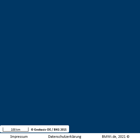
100 km
© Geobasis-DE / BKG 2015
Impressum
Datenschutzerklärung
BMWi.de, 2021 ©