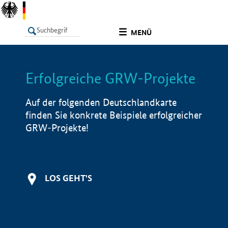
undefined
MENÜ
Erfolgreiche GRW-Projekte
LISTE
Filter
Info
Auf der folgenden Deutschlandkarte
finden Sie konkrete Beispiele erfolgreicher
GRW-Projekte!
LOS GEHT'S