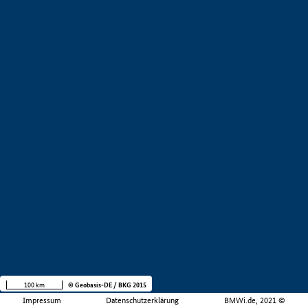
100 km
© Geobasis-DE / BKG 2015
Impressum
Datenschutzerklärung
BMWi.de, 2021 ©