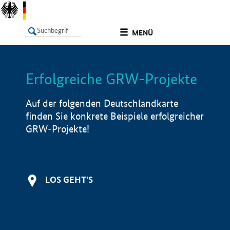
undefined
MENÜ
Erfolgreiche GRW-Projekte
LISTE
Filter
Info
Auf der folgenden Deutschlandkarte
finden Sie konkrete Beispiele erfolgreicher
GRW-Projekte!
LOS GEHT'S