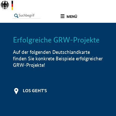
undefined
MENÜ
Erfolgreiche GRW-Projekte
LISTE
Filter
Info
Auf der folgenden Deutschlandkarte
finden Sie konkrete Beispiele erfolgreicher
GRW-Projekte!
LOS GEHT'S