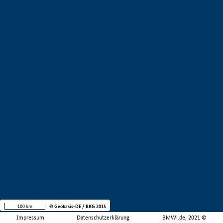
100 km
© Geobasis-DE / BKG 2015
Impressum
Datenschutzerklärung
BMWi.de, 2021 ©