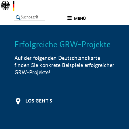
undefined
MENÜ
Erfolgreiche GRW-Projekte
LISTE
Filter
Info
Auf der folgenden Deutschlandkarte
finden Sie konkrete Beispiele erfolgreicher
GRW-Projekte!
LOS GEHT'S