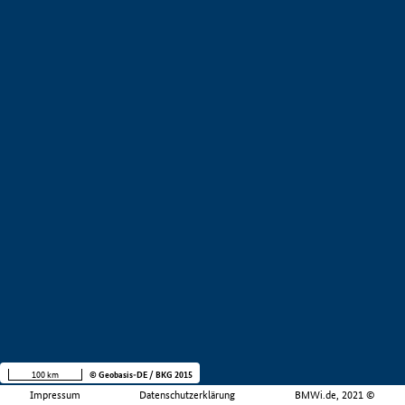
100 km
© Geobasis-DE / BKG 2015
Impressum
Datenschutzerklärung
BMWi.de, 2021 ©