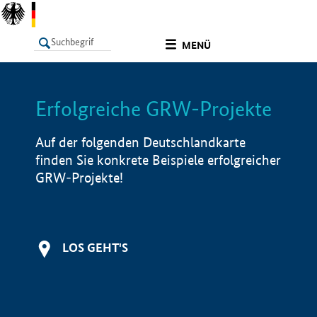
undefined
MENÜ
Erfolgreiche GRW-Projekte
LISTE
Filter
Info
Auf der folgenden Deutschlandkarte
finden Sie konkrete Beispiele erfolgreicher
GRW-Projekte!
LOS GEHT'S