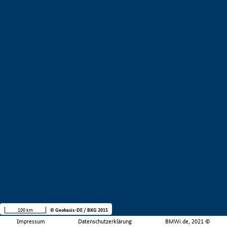
100 km
© Geobasis-DE / BKG 2015
Impressum
Datenschutzerklärung
BMWi.de, 2021 ©