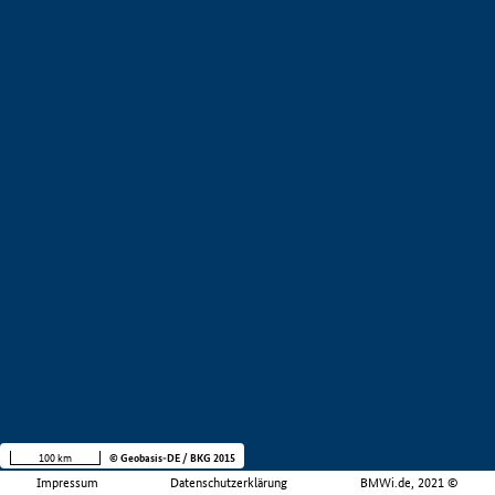
100 km
© Geobasis-DE / BKG 2015
Impressum
Datenschutzerklärung
BMWi.de, 2021 ©