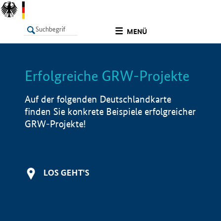
undefined
MENÜ
Erfolgreiche GRW-Projekte
LISTE
Filter
Info
Auf der folgenden Deutschlandkarte
finden Sie konkrete Beispiele erfolgreicher
GRW-Projekte!
LOS GEHT'S