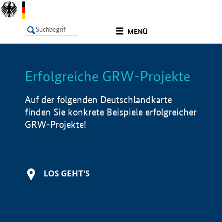
undefined
MENÜ
Erfolgreiche GRW-Projekte
LISTE
Filter
Info
Auf der folgenden Deutschlandkarte
finden Sie konkrete Beispiele erfolgreicher
GRW-Projekte!
LOS GEHT'S