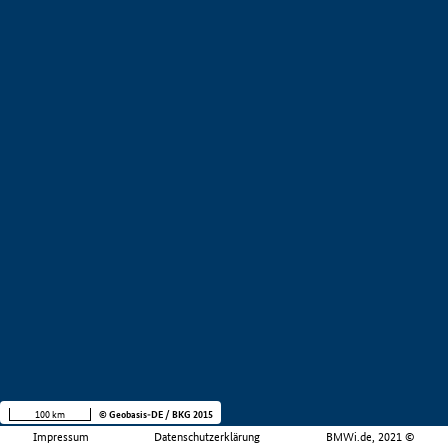
100 km
© Geobasis-DE / BKG 2015
Impressum
Datenschutzerklärung
BMWi.de, 2021 ©