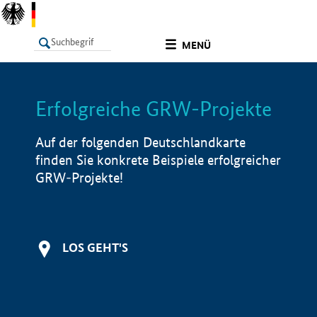
undefined
MENÜ
Erfolgreiche GRW-Projekte
LISTE
Filter
Info
Auf der folgenden Deutschlandkarte
finden Sie konkrete Beispiele erfolgreicher
GRW-Projekte!
LOS GEHT'S