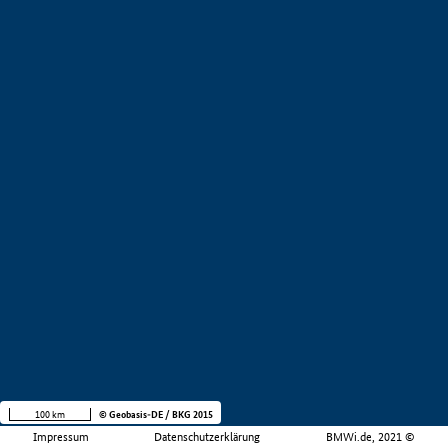
100 km
© Geobasis-DE / BKG 2015
Impressum
Datenschutzerklärung
BMWi.de, 2021 ©