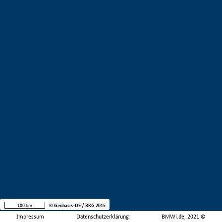
100 km
© Geobasis-DE / BKG 2015
Impressum
Datenschutzerklärung
BMWi.de, 2021 ©