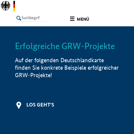
undefined
MENÜ
Erfolgreiche GRW-Projekte
LISTE
Filter
Info
Auf der folgenden Deutschlandkarte
finden Sie konkrete Beispiele erfolgreicher
GRW-Projekte!
LOS GEHT'S