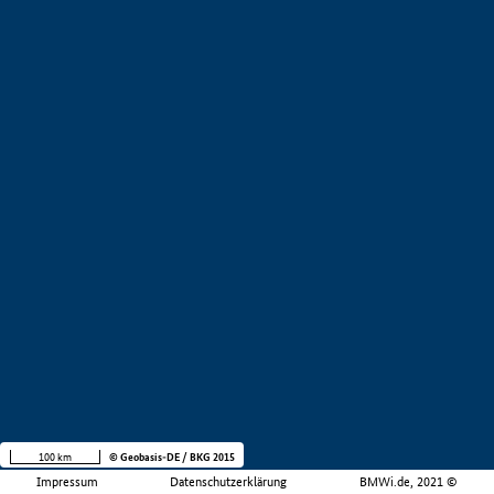
100 km
© Geobasis-DE / BKG 2015
Impressum
Datenschutzerklärung
BMWi.de, 2021 ©