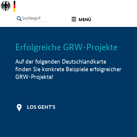
undefined
MENÜ
Erfolgreiche GRW-Projekte
LISTE
Filter
Info
Auf der folgenden Deutschlandkarte
finden Sie konkrete Beispiele erfolgreicher
GRW-Projekte!
LOS GEHT'S