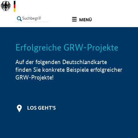
undefined
MENÜ
Erfolgreiche GRW-Projekte
LISTE
Filter
Info
Auf der folgenden Deutschlandkarte
finden Sie konkrete Beispiele erfolgreicher
GRW-Projekte!
LOS GEHT'S