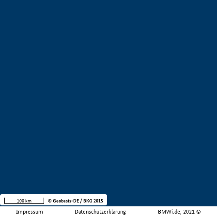
100 km
© Geobasis-DE / BKG 2015
Impressum
Datenschutzerklärung
BMWi.de, 2021 ©