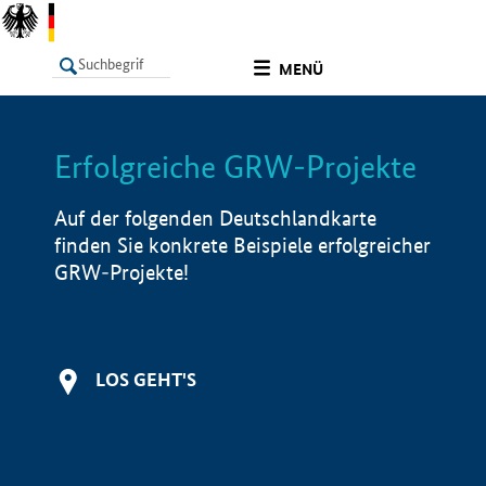
undefined
MENÜ
Erfolgreiche GRW-Projekte
LISTE
Filter
Info
Auf der folgenden Deutschlandkarte
finden Sie konkrete Beispiele erfolgreicher
GRW-Projekte!
LOS GEHT'S