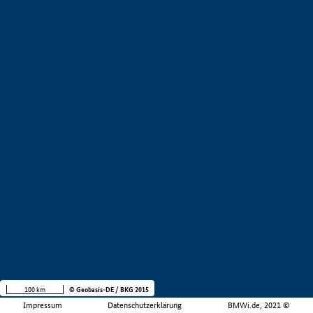
100 km
© Geobasis-DE / BKG 2015
Impressum
Datenschutzerklärung
BMWi.de, 2021 ©