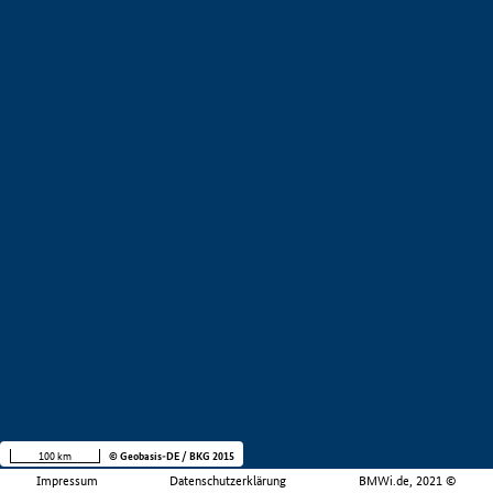
100 km
© Geobasis-DE / BKG 2015
Impressum
Datenschutzerklärung
BMWi.de, 2021 ©