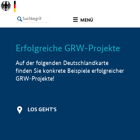
undefined
MENÜ
Erfolgreiche GRW-Projekte
LISTE
Filter
Info
Auf der folgenden Deutschlandkarte
finden Sie konkrete Beispiele erfolgreicher
GRW-Projekte!
LOS GEHT'S