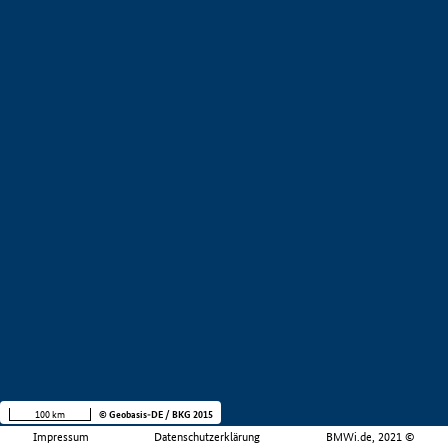
100 km
© Geobasis-DE / BKG 2015
Impressum
Datenschutzerklärung
BMWi.de, 2021 ©