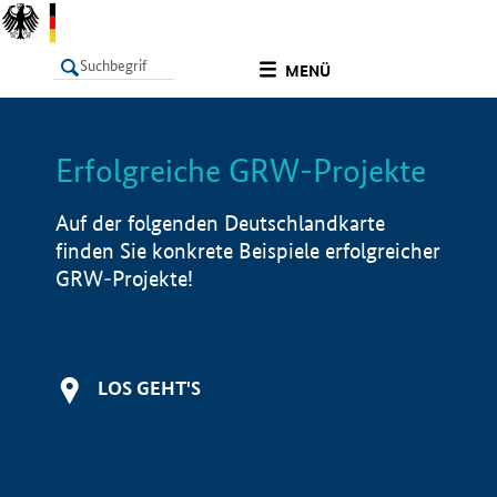
undefined
MENÜ
Erfolgreiche GRW-Projekte
LISTE
Filter
Info
Auf der folgenden Deutschlandkarte
finden Sie konkrete Beispiele erfolgreicher
GRW-Projekte!
LOS GEHT'S