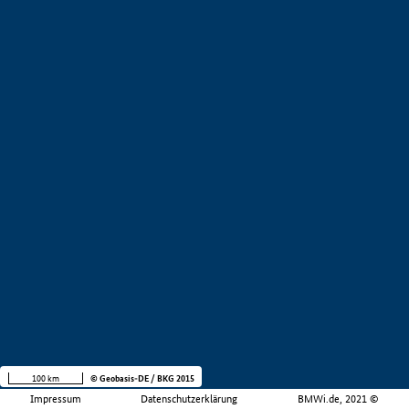
100 km
© Geobasis-DE / BKG 2015
Impressum
Datenschutzerklärung
BMWi.de, 2021 ©