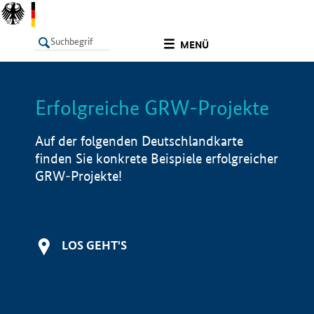
undefined
MENÜ
Erfolgreiche GRW-Projekte
LISTE
Filter
Info
Auf der folgenden Deutschlandkarte
finden Sie konkrete Beispiele erfolgreicher
GRW-Projekte!
LOS GEHT'S