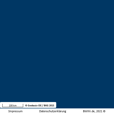
100 km
© Geobasis-DE / BKG 2015
Impressum
Datenschutzerklärung
BMWi.de, 2021 ©