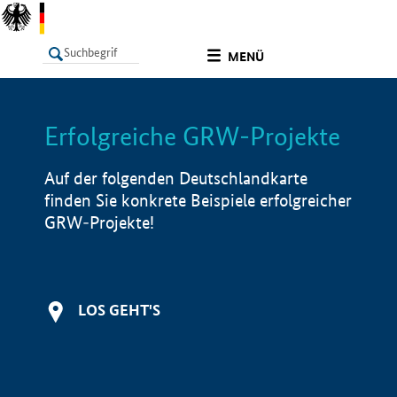
undefined
MENÜ
Erfolgreiche GRW-Projekte
LISTE
Filter
Info
Auf der folgenden Deutschlandkarte
finden Sie konkrete Beispiele erfolgreicher
GRW-Projekte!
LOS GEHT'S