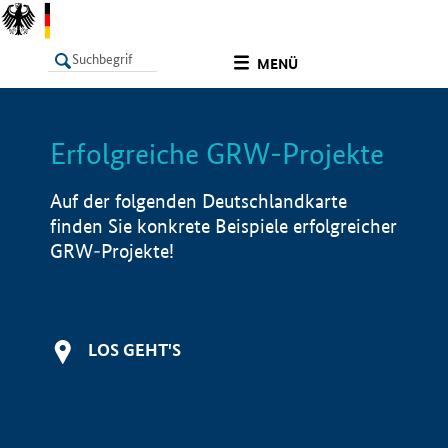
undefined
MENÜ
Erfolgreiche GRW-Projekte
LISTE
Filter
Info
Auf der folgenden Deutschlandkarte
finden Sie konkrete Beispiele erfolgreicher
GRW-Projekte!
LOS GEHT'S