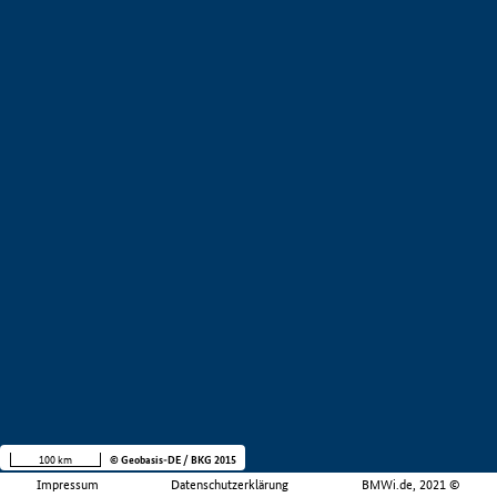
100 km
© Geobasis-DE / BKG 2015
Impressum
Datenschutzerklärung
BMWi.de, 2021 ©