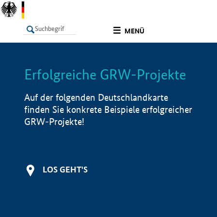
undefined
MENÜ
Erfolgreiche GRW-Projekte
LISTE
Filter
Info
Auf der folgenden Deutschlandkarte
finden Sie konkrete Beispiele erfolgreicher
GRW-Projekte!
LOS GEHT'S