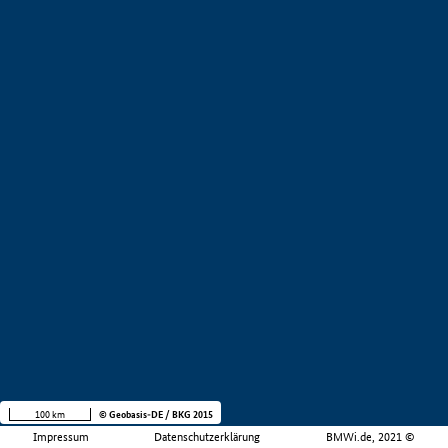
100 km
© Geobasis-DE / BKG 2015
Impressum
Datenschutzerklärung
BMWi.de, 2021 ©