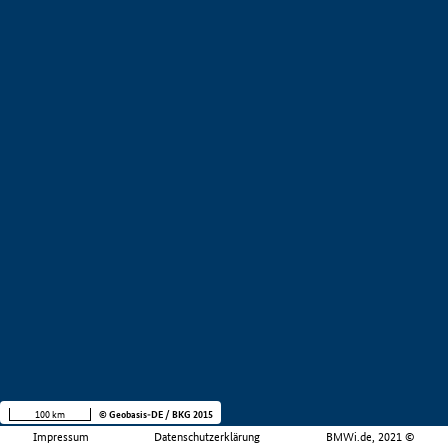
100 km
© Geobasis-DE / BKG 2015
Impressum
Datenschutzerklärung
BMWi.de, 2021 ©