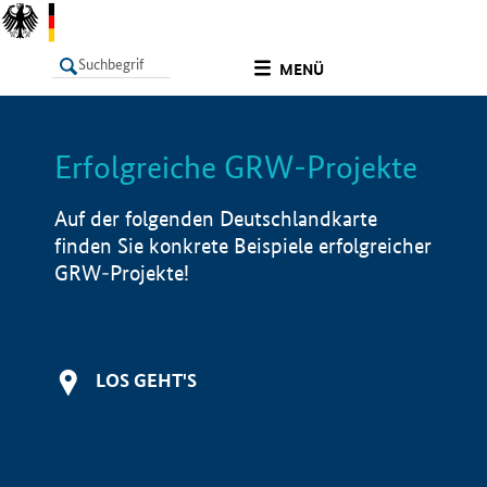
undefined
MENÜ
Erfolgreiche GRW-Projekte
LISTE
Filter
Info
Auf der folgenden Deutschlandkarte
finden Sie konkrete Beispiele erfolgreicher
GRW-Projekte!
LOS GEHT'S