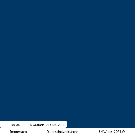
100 km
© Geobasis-DE / BKG 2015
Impressum
Datenschutzerklärung
BMWi.de, 2021 ©