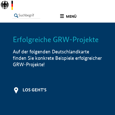
undefined
MENÜ
Erfolgreiche GRW-Projekte
LISTE
Filter
Info
Auf der folgenden Deutschlandkarte
finden Sie konkrete Beispiele erfolgreicher
GRW-Projekte!
LOS GEHT'S