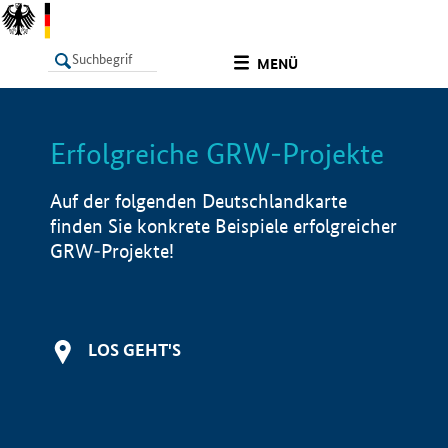
undefined
MENÜ
Erfolgreiche GRW-Projekte
LISTE
Filter
Info
Auf der folgenden Deutschlandkarte
finden Sie konkrete Beispiele erfolgreicher
GRW-Projekte!
LOS GEHT'S