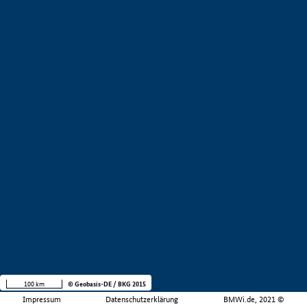
100 km
© Geobasis-DE / BKG 2015
Impressum
Datenschutzerklärung
BMWi.de, 2021 ©