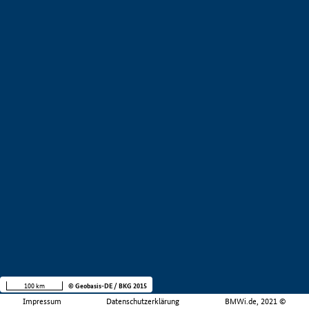
100 km
© Geobasis-DE / BKG 2015
Impressum
Datenschutzerklärung
BMWi.de, 2021 ©