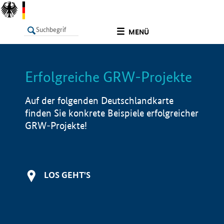
undefined
MENÜ
Erfolgreiche GRW-Projekte
LISTE
Filter
Info
Auf der folgenden Deutschlandkarte
finden Sie konkrete Beispiele erfolgreicher
GRW-Projekte!
LOS GEHT'S