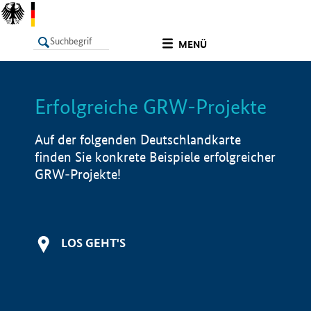
undefined
MENÜ
Erfolgreiche GRW-Projekte
LISTE
Filter
Info
Auf der folgenden Deutschlandkarte
finden Sie konkrete Beispiele erfolgreicher
GRW-Projekte!
LOS GEHT'S