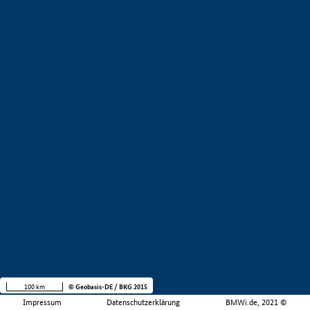
100 km
© Geobasis-DE / BKG 2015
Impressum
Datenschutzerklärung
BMWi.de, 2021 ©