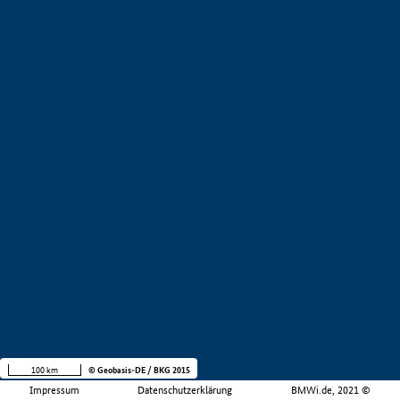
100 km
© Geobasis-DE / BKG 2015
Impressum
Datenschutzerklärung
BMWi.de, 2021 ©