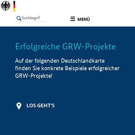
undefined
MENÜ
Erfolgreiche GRW-Projekte
LISTE
Filter
Info
Auf der folgenden Deutschlandkarte
finden Sie konkrete Beispiele erfolgreicher
GRW-Projekte!
LOS GEHT'S