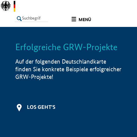
undefined
MENÜ
Erfolgreiche GRW-Projekte
LISTE
Filter
Info
Auf der folgenden Deutschlandkarte
finden Sie konkrete Beispiele erfolgreicher
GRW-Projekte!
LOS GEHT'S