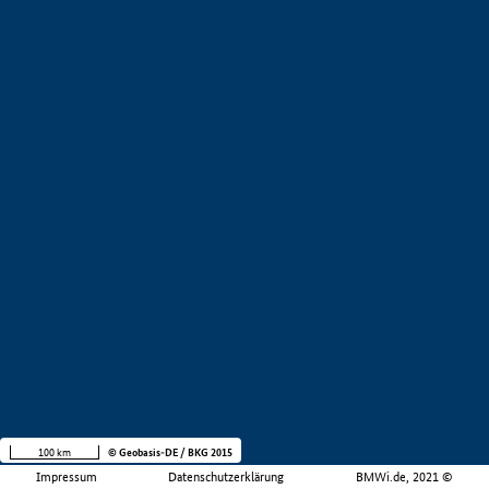
100 km
© Geobasis-DE / BKG 2015
Impressum
Datenschutzerklärung
BMWi.de, 2021 ©