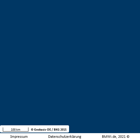
100 km
© Geobasis-DE / BKG 2015
Impressum
Datenschutzerklärung
BMWi.de, 2021 ©