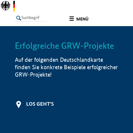
undefined
MENÜ
Erfolgreiche GRW-Projekte
LISTE
Filter
Info
Auf der folgenden Deutschlandkarte
finden Sie konkrete Beispiele erfolgreicher
GRW-Projekte!
LOS GEHT'S