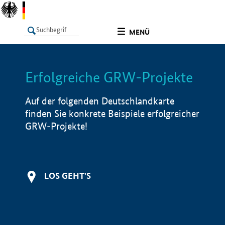
undefined
MENÜ
Erfolgreiche GRW-Projekte
LISTE
Filter
Info
Auf der folgenden Deutschlandkarte
finden Sie konkrete Beispiele erfolgreicher
GRW-Projekte!
LOS GEHT'S