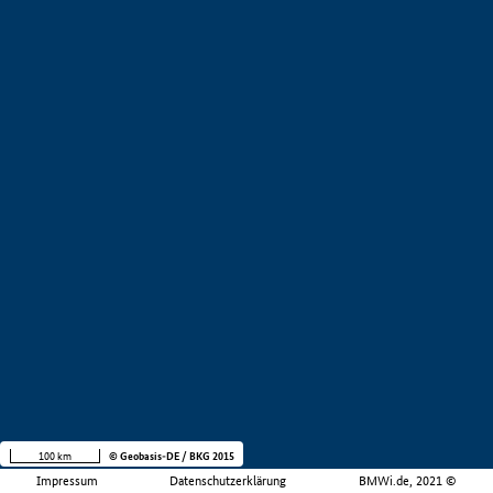
100 km
© Geobasis-DE / BKG 2015
Impressum
Datenschutzerklärung
BMWi.de, 2021 ©