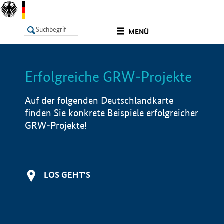
undefined
MENÜ
Erfolgreiche GRW-Projekte
LISTE
Filter
Info
Auf der folgenden Deutschlandkarte
finden Sie konkrete Beispiele erfolgreicher
GRW-Projekte!
LOS GEHT'S