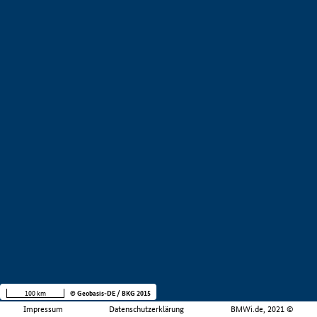
100 km
© Geobasis-DE / BKG 2015
Impressum
Datenschutzerklärung
BMWi.de, 2021 ©