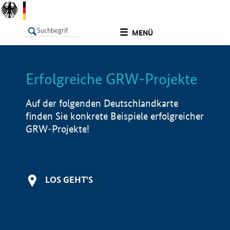
undefined
MENÜ
Erfolgreiche GRW-Projekte
LISTE
Filter
Info
Auf der folgenden Deutschlandkarte
finden Sie konkrete Beispiele erfolgreicher
GRW-Projekte!
LOS GEHT'S