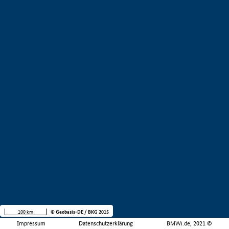
100 km
© Geobasis-DE / BKG 2015
Impressum
Datenschutzerklärung
BMWi.de, 2021 ©