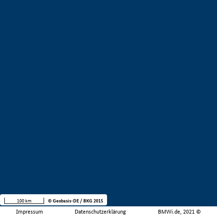
100 km
© Geobasis-DE / BKG 2015
Impressum
Datenschutzerklärung
BMWi.de, 2021 ©