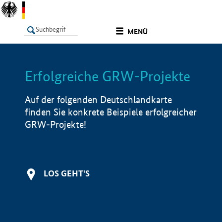
undefined
MENÜ
Erfolgreiche GRW-Projekte
LISTE
Filter
Info
Auf der folgenden Deutschlandkarte
finden Sie konkrete Beispiele erfolgreicher
GRW-Projekte!
LOS GEHT'S