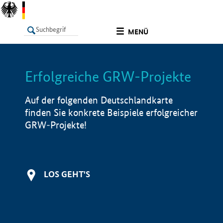
undefined
MENÜ
Erfolgreiche GRW-Projekte
LISTE
Filter
Info
Auf der folgenden Deutschlandkarte
finden Sie konkrete Beispiele erfolgreicher
GRW-Projekte!
LOS GEHT'S