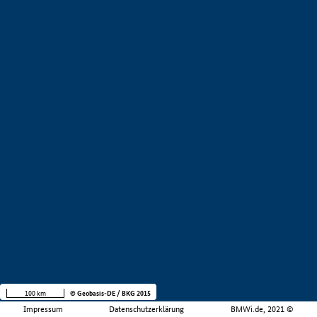
100 km
© Geobasis-DE / BKG 2015
Impressum
Datenschutzerklärung
BMWi.de, 2021 ©