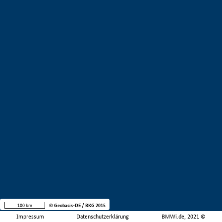
100 km
© Geobasis-DE / BKG 2015
Impressum
Datenschutzerklärung
BMWi.de, 2021 ©