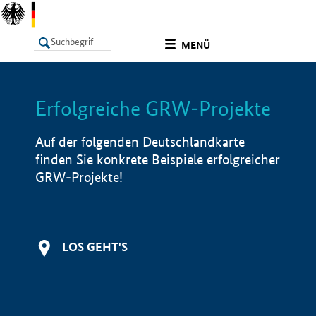
undefined
MENÜ
Erfolgreiche GRW-Projekte
LISTE
Filter
Info
Auf der folgenden Deutschlandkarte
finden Sie konkrete Beispiele erfolgreicher
GRW-Projekte!
LOS GEHT'S