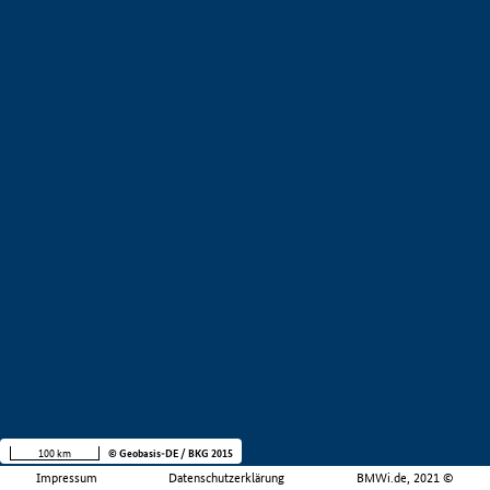
100 km
© Geobasis-DE / BKG 2015
Impressum
Datenschutzerklärung
BMWi.de, 2021 ©