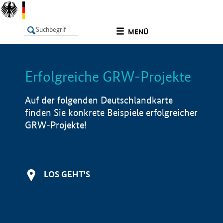
undefined
MENÜ
Erfolgreiche GRW-Projekte
LISTE
Filter
Info
Auf der folgenden Deutschlandkarte
finden Sie konkrete Beispiele erfolgreicher
GRW-Projekte!
LOS GEHT'S