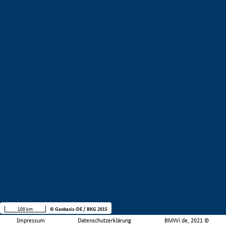
100 km
© Geobasis-DE / BKG 2015
Impressum
Datenschutzerklärung
BMWi.de, 2021 ©