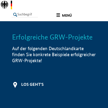
undefined
MENÜ
Erfolgreiche GRW-Projekte
LISTE
Filter
Info
Auf der folgenden Deutschlandkarte
finden Sie konkrete Beispiele erfolgreicher
GRW-Projekte!
LOS GEHT'S