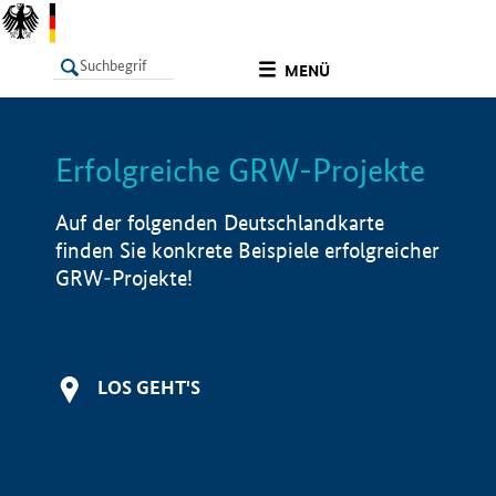
undefined
MENÜ
Erfolgreiche GRW-Projekte
LISTE
Filter
Info
Auf der folgenden Deutschlandkarte
finden Sie konkrete Beispiele erfolgreicher
GRW-Projekte!
LOS GEHT'S