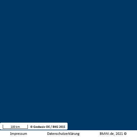
100 km
© Geobasis-DE / BKG 2015
Impressum
Datenschutzerklärung
BMWi.de, 2021 ©