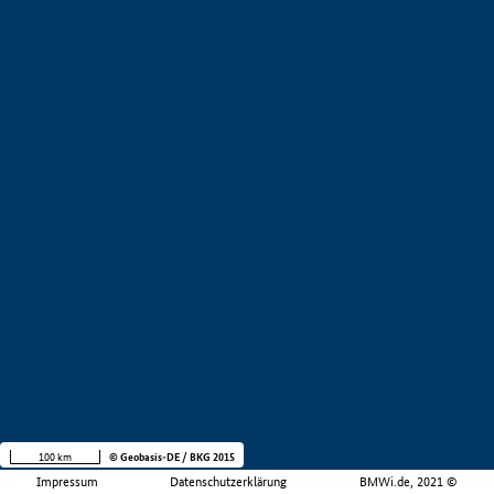
100 km
© Geobasis-DE / BKG 2015
Impressum
Datenschutzerklärung
BMWi.de, 2021 ©