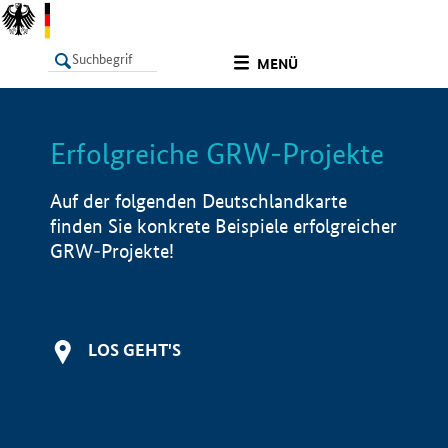
undefined
MENÜ
Erfolgreiche GRW-Projekte
LISTE
Filter
Info
Auf der folgenden Deutschlandkarte
finden Sie konkrete Beispiele erfolgreicher
GRW-Projekte!
LOS GEHT'S