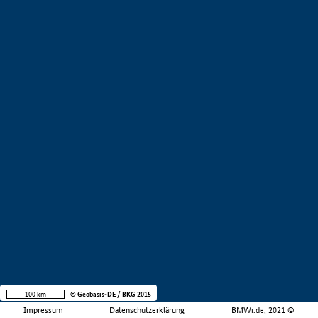
100 km
© Geobasis-DE / BKG 2015
Impressum
Datenschutzerklärung
BMWi.de, 2021 ©