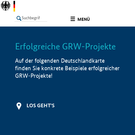
undefined
MENÜ
Erfolgreiche GRW-Projekte
LISTE
Filter
Info
Auf der folgenden Deutschlandkarte
finden Sie konkrete Beispiele erfolgreicher
GRW-Projekte!
LOS GEHT'S