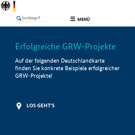
undefined
MENÜ
Erfolgreiche GRW-Projekte
LISTE
Filter
Info
Auf der folgenden Deutschlandkarte
finden Sie konkrete Beispiele erfolgreicher
GRW-Projekte!
LOS GEHT'S