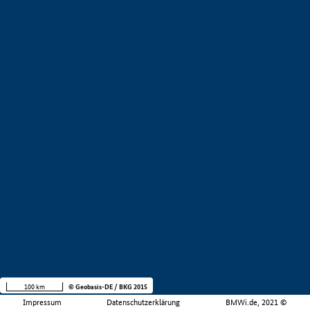
100 km
© Geobasis-DE / BKG 2015
Impressum
Datenschutzerklärung
BMWi.de, 2021 ©